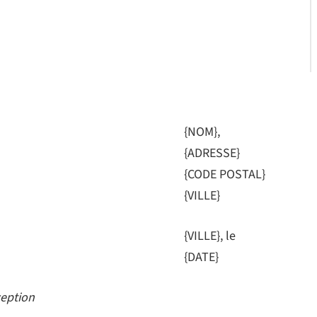
{NOM},
{ADRESSE}
{CODE POSTAL}
{VILLE}
{VILLE}, le
{DATE}
ception