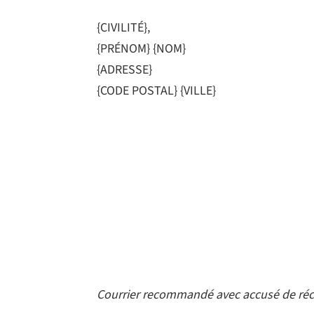
{CIVILITÉ},
{PRÉNOM} {NOM}
{ADRESSE}
{CODE POSTAL} {VILLE}
Courrier recommandé avec accusé de ré