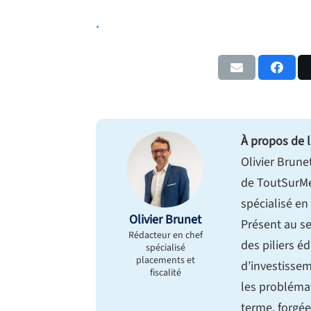
.
À propos de l
Olivier Brune
de ToutSurMe
spécialisé en
Olivier Brunet
Présent au se
Rédacteur en chef
des piliers éd
spécialisé
placements et
d’investissem
fiscalité
les probléma
terme, forgée