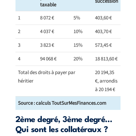
succession
taxable
1
8 072 €
5%
403,60 €
2
4 037 €
10%
403,70 €
3
3 823 €
15%
573,45 €
4
94 068 €
20%
18 813,60 €
Total des droits à payer par
20 194,35
héritier
€, arrondis
à 20 194 €
Source : calculs ToutSurMesFinances.com
2ème degré, 3ème degré…
Qui sont les collatéraux ?