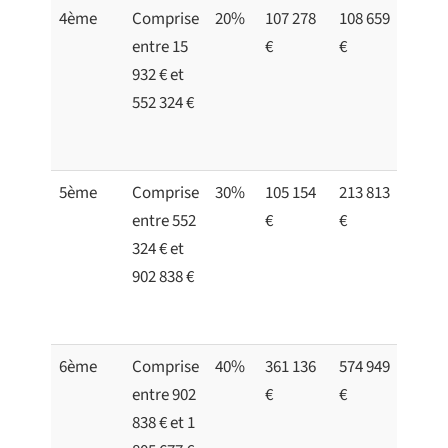
4ème
Comprise
20%
107 278
108 659
entre 15
€
€
932 € et
552 324 €
5ème
Comprise
30%
105 154
213 813
entre 552
€
€
324 € et
902 838 €
6ème
Comprise
40%
361 136
574 949
entre 902
€
€
838 € et 1