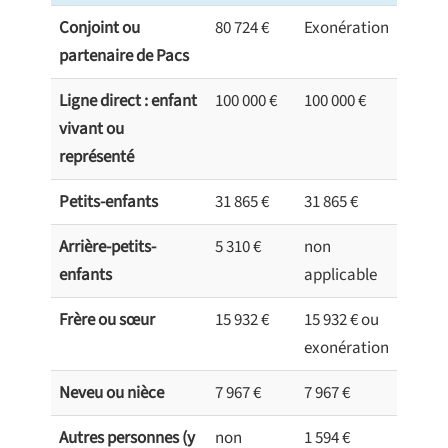
Conjoint ou
80 724 €
Exonération
partenaire de Pacs
Ligne direct : enfant
100 000 €
100 000 €
vivant ou
représenté
Petits-enfants
31 865 €
31 865 €
Arrière-petits-
5 310 €
non
enfants
applicable
Frère ou sœur
15 932 €
15 932 € ou
exonération
Neveu ou nièce
7 967 €
7 967 €
Autres personnes (y
non
1 594 €