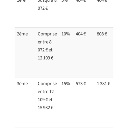
1ère
Jusqu'à 8
5%
404 €
404 €
072 €
2ème
Comprise
10%
404 €
808 €
entre 8
072 € et
12 109 €
3ème
Comprise
15%
573 €
1 381 €
entre 12
109 € et
15 932 €