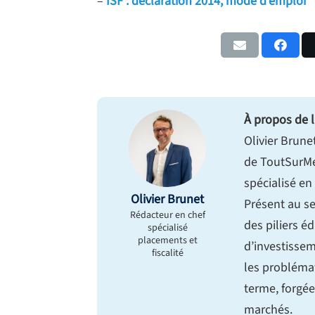
–
ISF : déclaration 2014, mode d’emploi
À propos de l
Olivier Brune
de ToutSurMe
spécialisé en
Olivier Brunet
Présent au se
Rédacteur en chef
des piliers éd
spécialisé
placements et
d’investissem
fiscalité
les probléma
terme, forgée
marchés.