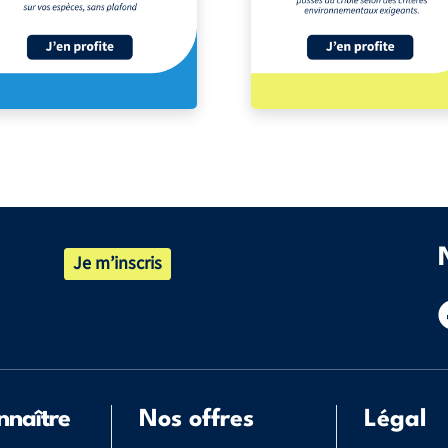
Je m’inscris
nnaître
Nos offres
Légal