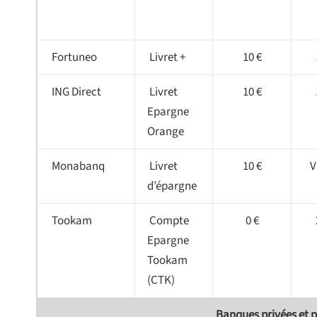
Fortuneo
Livret +
10 €
ING Direct
Livret
10 €
Epargne
Orange
Monabanq
Livret
10 €
V
d’épargne
Tookam
Compte
0 €
Epargne
Tookam
(CTK)
Banques privées et 