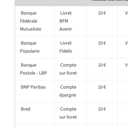
Banque
Livret
10 €
V
Fédérale
BFM
Mutualiste
Avenir
Banque
Livret
10 €
V
Populaire
Fidelis
Banque
Compte
10 €
V
Postale – LBP
sur livret
BNP Paribas
Compte
10 €
épargne
Bred
Compte
10 €
sur livret