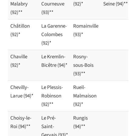
Malabry
Courneuve
(92)*
Seine (94)**
(92)**
(93)**
Châtillon
La Garenne-
Romainville
(92)*
Colombes
(93)*
(92)*
Chaville
Le Kremlin-
Rosny-
(92)*
Bicêtre (94)*
sous-Bois
(93)**
Chevilly-
Le Plessis-
Rueil-
Larue (94)*
Robinson
Malmaison
(92)**
(92)*
Choisy-le-
Le Pré-
Rungis
Roi (94)**
Saint-
(94)**
Gervais (93)*