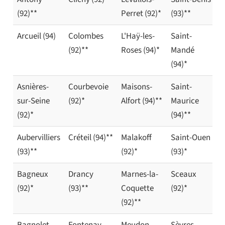
(92)**
Perret (92)*
(93)**
Arcueil (94)
Colombes
L'Haÿ-les-
Saint-
(92)**
Roses (94)*
Mandé
(94)*
Asnières-
Courbevoie
Maisons-
Saint-
sur-Seine
(92)*
Alfort (94)**
Maurice
(92)*
(94)**
Aubervilliers
Créteil (94)**
Malakoff
Saint-Ouen
(93)**
(92)*
(93)*
Bagneux
Drancy
Marnes-la-
Sceaux
(92)*
(93)**
Coquette
(92)*
(92)**
Bagnolet
Fontenay-
Meudon
Sèvres