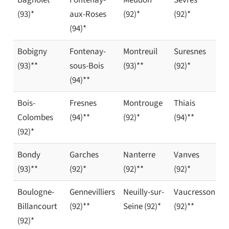
(93)*
aux-Roses
(92)*
(92)*
(94)*
Bobigny
Fontenay-
Montreuil
Suresnes
(93)**
sous-Bois
(93)**
(92)*
(94)**
Bois-
Fresnes
Montrouge
Thiais
Colombes
(94)**
(92)*
(94)**
(92)*
Bondy
Garches
Nanterre
Vanves
(93)**
(92)*
(92)**
(92)*
Boulogne-
Gennevilliers
Neuilly-sur-
Vaucresson
Billancourt
(92)**
Seine (92)*
(92)**
(92)*