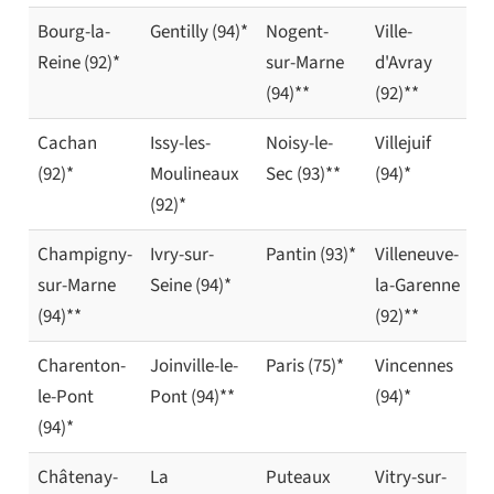
Bourg-la-
Gentilly (94)*
Nogent-
Ville-
Reine (92)*
sur-Marne
d'Avray
(94)**
(92)**
Cachan
Issy-les-
Noisy-le-
Villejuif
(92)*
Moulineaux
Sec (93)**
(94)*
(92)*
Champigny-
Ivry-sur-
Pantin (93)*
Villeneuve-
sur-Marne
Seine (94)*
la-Garenne
(94)**
(92)**
Charenton-
Joinville-le-
Paris (75)*
Vincennes
le-Pont
Pont (94)**
(94)*
(94)*
Châtenay-
La
Puteaux
Vitry-sur-