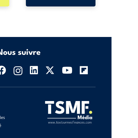
Nous suivre
les
é