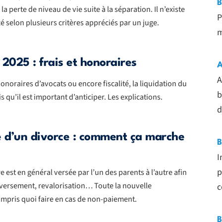
B
 perte de niveau de vie suite à la séparation. Il n’existe
P
é selon plusieurs critères appréciés par un juge.
m
2025 : frais et honoraires
A
A
noraires d’avocats ou encore fiscalité, la liquidation du
b
qu’il est important d’anticiper. Les explications.
d
te d’un divorce : comment ça marche
B
I
p
e est en général versée par l’un des parents à l’autre afin
 versement, revalorisation… Toute la nouvelle
c
ompris quoi faire en cas de non-paiement.
B