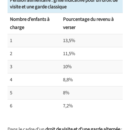
Pension alimentaire : grille indicative pour un droit de
visite et une garde classique
Nombre d’enfants à
Pourcentage du revenu à
charge
verser
1
13,5%
2
11,5%
3
10%
4
8,8%
5
8%
6
7,2%
Dans le cadre d’un
droit de visite et d’une garde alternée
: