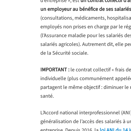
d’entreprise », est
un contrat collectif d’
un employeur au bénéfice de ses salarié
(consultations, médicaments, hospitalisat
employés non prises en charge par le ré
(l’Assurance maladie pour les salariés de
salariés agricoles). Autrement dit, elle
de la Sécurité sociale.
IMPORTANT :
le contrat collectif « frais
individuelle (plus communément appelée 
partagent le même objectif : diminuer le r
santé.
L’Accord national interprofessionnel (ANI)
généralisation de l’accès des salariés à 
entreprise. Depuis 2016, la
loi ANI du 14 j