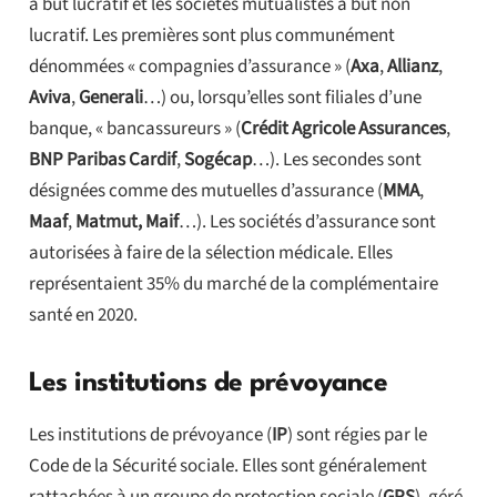
à but lucratif et les sociétés mutualistes à but non
lucratif. Les premières sont plus communément
dénommées « compagnies d’assurance » (
Axa
,
Allianz
,
Aviva
,
Generali
…) ou, lorsqu’elles sont filiales d’une
banque, « bancassureurs » (
Crédit Agricole Assurances
,
BNP Paribas Cardif
,
Sogécap
…). Les secondes sont
désignées comme des mutuelles d’assurance (
MMA
,
Maaf
,
Matmut, Maif
…). Les sociétés d’assurance sont
autorisées à faire de la sélection médicale. Elles
représentaient 35% du marché de la complémentaire
santé en 2020.
Les institutions de prévoyance
Les institutions de prévoyance (
IP
) sont régies par le
Code de la Sécurité sociale. Elles sont généralement
rattachées à un groupe de protection sociale (
GPS
), géré