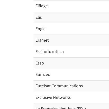
Eiffage
Elis
Engie
Eramet
Essilorluxottica
Esso
Eurazeo
Eutelsat Communications
Exclusive Networks
La Française des Jeux (FDJ)