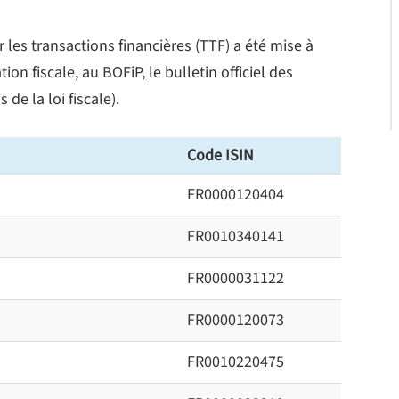
r les transactions financières (TTF) a été mise à
on fiscale, au BOFiP, le bulletin officiel des
de la loi fiscale).
Code ISIN
FR0000120404
FR0010340141
FR0000031122
FR0000120073
FR0010220475