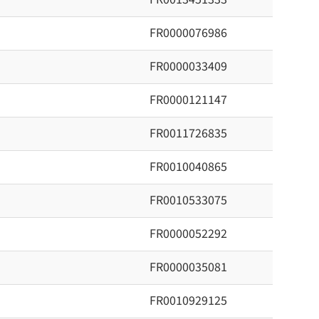
FR0000076986
FR0000033409
FR0000121147
FR0011726835
FR0010040865
FR0010533075
FR0000052292
FR0000035081
FR0010929125