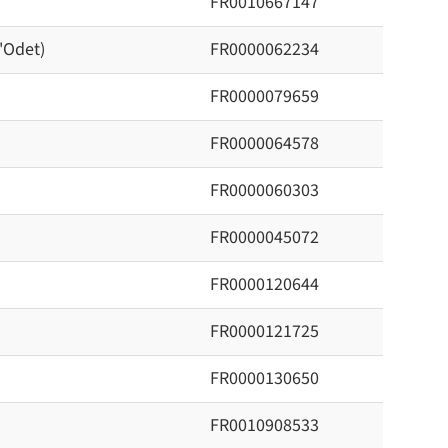
FR0010667147
'Odet)
FR0000062234
FR0000079659
FR0000064578
FR0000060303
FR0000045072
FR0000120644
FR0000121725
FR0000130650
FR0010908533