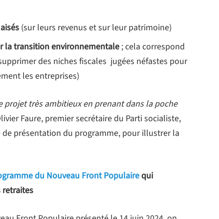
 aisés
(sur leurs revenus et sur leur patrimoine)
érer la transition environnementale
; cela correspond
 supprimer des niches fiscales jugées néfastes pour
ement les entreprises)
ce projet très ambitieux en prenant dans la poche
livier Faure, premier secrétaire du Parti socialiste,
se de présentation du programme, pour illustrer la
ogramme du Nouveau Front Populaire
qui
retraites
u Front Populaire présenté le 14 juin 2024, on