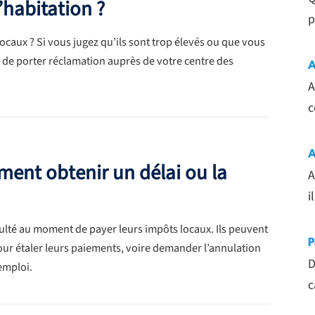
’habitation ?
p
aux ? Si vous jugez qu’ils sont trop élevés ou que vous
é de porter réclamation auprès de votre centre des
A
A
c
A
ment obtenir un délai ou la
A
i
culté au moment de payer leurs impôts locaux. Ils peuvent
P
pour étaler leurs paiements, voire demander l’annulation
D
emploi.
c