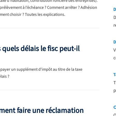
taxe d’habitation, contribution foncière des entreprises).
 prélèvement à l’échéance ? Comment arrêter ? Adhésion
D
nt choisir ? Toutes les explications.
D
r
D
uels délais le fisc peut-il
V
c
 payer un supplément d’impôt au titre de la taxe
T
lais ?
T
p
C
ment faire une réclamation
Q