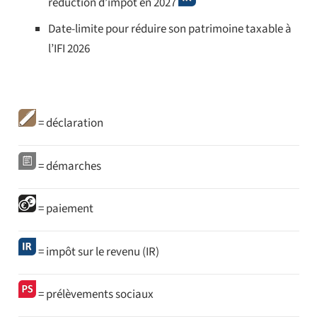
réduction d’impôt en 2027
Date-limite pour réduire son patrimoine taxable à
l’IFI 2026
Légende des pictogrammes
= déclaration
= démarches
= paiement
= impôt sur le revenu (IR)
= prélèvements sociaux