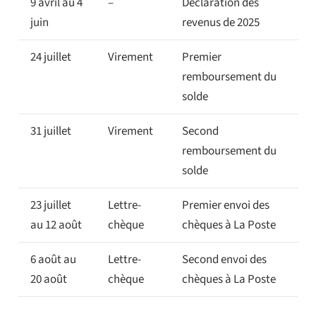
9 avril au 4
–
Déclaration des
juin
revenus de 2025
24 juillet
Virement
Premier
remboursement du
solde
31 juillet
Virement
Second
remboursement du
solde
23 juillet
Lettre-
Premier envoi des
au 12 août
chèque
chèques à La Poste
6 août au
Lettre-
Second envoi des
20 août
chèque
chèques à La Poste