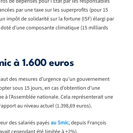
uros de dépenses pour l’État par les responsables
ancées par une taxe sur les superprofits (pour 15
un impôt de solidarité sur la fortune (ISF) élargi par
et doté d’une composante climatique (15 milliards
ic à 1.600 euros
n haut des mesures d’urgence qu’un gouvernement
pter sous 15 jours, en cas d’obtention d’une
che à l’Assemblée nationale. Cela représenterait une
pport au niveau actuel (1.398,69 euros).
veur des salariés payés
au Smic
, depuis François
avait cependant été limitée à +2%).