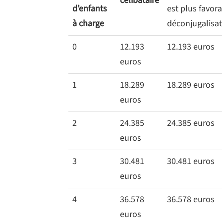
célibataire
d’enfants
est plus favora
à charge
déconjugalisa
0
12.193
12.193 euros
euros
1
18.289
18.289 euros
euros
2
24.385
24.385 euros
euros
3
30.481
30.481 euros
euros
4
36.578
36.578 euros
euros