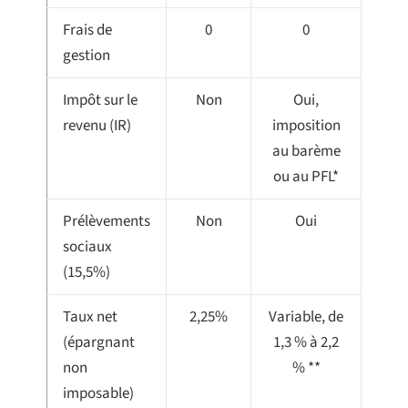
Frais de
0
0
gestion
Impôt sur le
Non
Oui,
revenu (IR)
imposition
au barème
ou au PFL*
Prélèvements
Non
Oui
sociaux
(15,5%)
Taux net
2,25%
Variable, de
(épargnant
1,3 % à 2,2
non
% **
imposable)