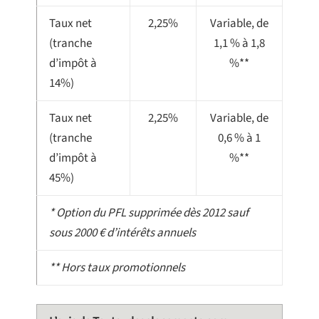
Taux net
2,25%
Variable, de
(tranche
1,1 % à 1,8
d’impôt à
%**
14%)
Taux net
2,25%
Variable, de
(tranche
0,6 % à 1
d’impôt à
%**
45%)
* Option du PFL supprimée dès 2012 sauf
sous 2000 € d’intérêts annuels
** Hors taux promotionnels