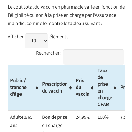
Le coût total du vaccin en pharmacie varie en fonction de
l’éligibilité ou non à la prise en charge par l’Assurance
maladie, comme le montre le tableau suivant :
Afficher
éléments
Rechercher:
Taux
de
Public /
Prix
Prescription
prise
tranche
du
Prix i
du vaccin
en
d'âge
vaccin
charge
CPAM
Adulte ≥ 65
Bon de prise
24,99 €
100%
7,50 €
ans
en charge