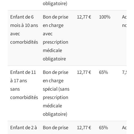
obligatoire)
Enfant de 6
Bon de prise
12,77 €
100%
Admin
mois à 10 ans
en charge
non a
avec
avec
comorbidités
prescription
médicale
obligatoire
Enfant de 11
Bon de prise
12,77 €
65%
7,50 €
à 17 ans
en charge
sans
spécial (sans
comorbidités
prescription
médicale
obligatoire)
Enfant de 2 à
Bon de prise
12,77 €
65%
Admin