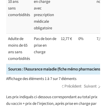
10 ans
en charge
non a
sans
avec
comorbidités
prescription
médicale
obligatoire
Adulte de
Pas de bon de
12,77 €
0%
7,50 €
moins de 65
prise en
ans sans
charge
comorbidités
Sources : l'Assurance maladie (fiche mémo pharmaciens), Va
Affichage des éléments 1 à 7 sur 7 éléments
Précédent
Suivant
Les prix indiqués ci-dessous correspondant au total prix
du vaccin + prix de l’injection, après prise en charge par