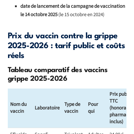
date de lancement de la campagne de vaccination
le 14 octobre 2025
(le 15 octobre en 2024)
Prix du vaccin contre la grippe
2025-2026 : tarif public et coûts
réels
Tableau comparatif des vaccins
grippe 2025-2026
Prix public
TTC
Nom du
Type de
Pour
Laboratoire
(honoraires
vaccin
vaccin
qui
pharmacie
inclus)