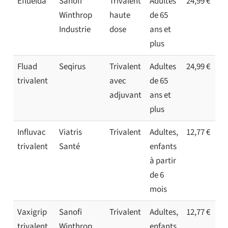
Efluelda
Sanofi
Trivalent
Adultes
24,99 €
Winthrop
haute
de 65
Industrie
dose
ans et
plus
Fluad
Seqirus
Trivalent
Adultes
24,99 €
trivalent
avec
de 65
adjuvant
ans et
plus
Influvac
Viatris
Trivalent
Adultes,
12,77 €
trivalent
Santé
enfants
à partir
de 6
mois
Vaxigrip
Sanofi
Trivalent
Adultes,
12,77 €
trivalent
Winthrop
enfants