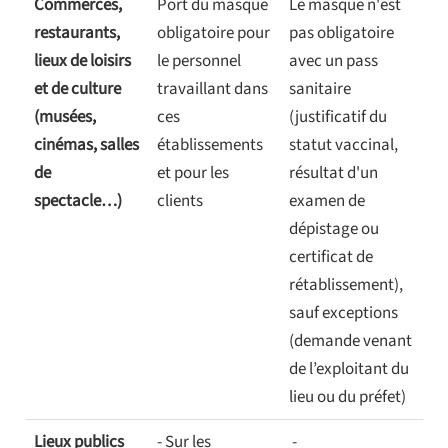
Commerces,
Port du masque
Le masque n'est
restaurants,
obligatoire pour
pas obligatoire
lieux de loisirs
le personnel
avec un pass
et de culture
travaillant dans
sanitaire
(musées,
ces
(justificatif du
cinémas, salles
établissements
statut vaccinal,
de
et pour les
résultat d'un
spectacle…)
clients
examen de
dépistage ou
certificat de
rétablissement),
sauf exceptions
(demande venant
de l’exploitant du
lieu ou du préfet)
Lieux publics
- Sur les
-