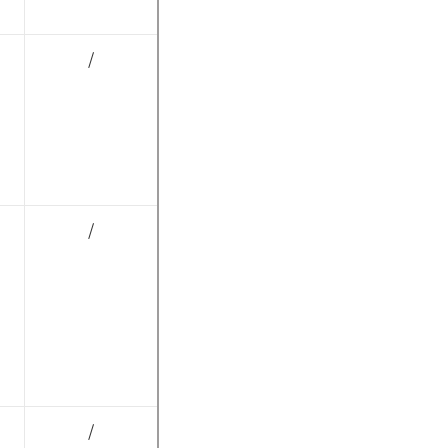
/
/
/