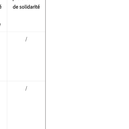
é
de solidarité
e
/
/