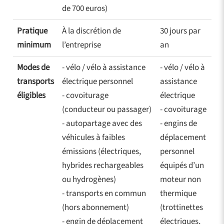
de 700 euros)
Pratique
À la discrétion de
30 jours par
minimum
l’entreprise
an
Modes de
- vélo / vélo à assistance
- vélo / vélo à
transports
électrique personnel
assistance
éligibles
- covoiturage
électrique
(conducteur ou passager)
- covoiturage
- autopartage avec des
- engins de
véhicules à faibles
déplacement
émissions (électriques,
personnel
hybrides rechargeables
équipés d’un
ou hydrogènes)
moteur non
- transports en commun
thermique
(hors abonnement)
(trottinettes
- engin de déplacement
électriques,