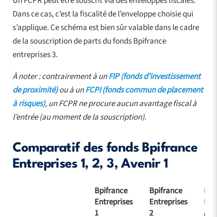
Un FCPR peut être souscrit via des enveloppes fiscales.
Dans ce cas, c’est la fiscalité de l’enveloppe choisie qui
s’applique. Ce schéma est bien sûr valable dans le cadre
de la souscription de parts du fonds Bpifrance
entreprises 3.
À noter : contrairement à un
FIP (fonds d’investissement
de proximité)
ou à un
FCPI (fonds commun de placement
à risques)
, un FCPR ne procure aucun avantage fiscal à
l’entrée (au moment de la souscription).
Comparatif des fonds Bpifrance
Entreprises 1, 2, 3, Avenir 1
Bpifrance
Bpifrance
Bpi
Entreprises
Entreprises
Ent
1
2
Aven