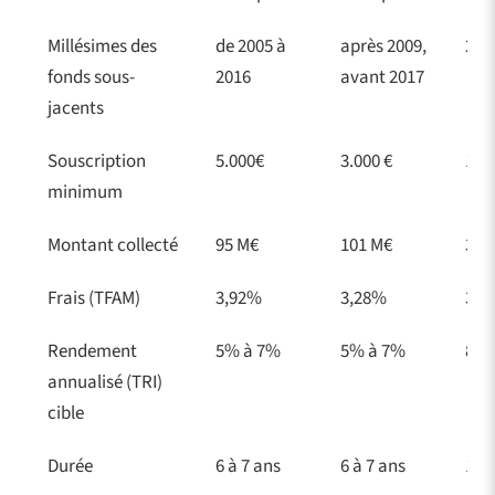
Millésimes des
de 2005 à
après 2009,
202
fonds sous-
2016
avant 2017
jacents
Souscription
5.000€
3.000 €
1.00
minimum
Montant collecté
95 M€
101 M€
38 
Frais (TFAM)
3,92%
3,28%
3,5
Rendement
5% à 7%
5% à 7%
8%
annualisé (TRI)
cible
Durée
6 à 7 ans
6 à 7 ans
10 à