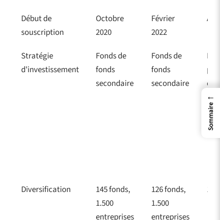
Début de
Octobre
Février
Avri
souscription
2020
2022
Stratégie
Fonds de
Fonds de
Fon
d'investissement
fonds
fonds
pri
secondaire
secondaire
capi
←
dév
Sommaire
40%
inn
Diversification
145 fonds,
126 fonds,
12 à
1.500
1.500
entreprises
entreprises