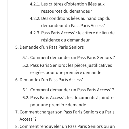
Les critères d’obtention liées aux
ressources du demandeur
Des conditions liées au handicap du
demandeur du Pass Paris Access’
Pass Paris Access’ : le critère de lieu de
résidence du demandeur
Demande d’un Pass Paris Seniors
Comment demander un Pass Paris Seniors ?
Pass Paris Seniors : les pièces justificatives
exigées pour une première demande
Demande d’un Pass Paris Access’
Comment demander un Pass Paris Access’ ?
Pass Paris Access’ : les documents à joindre
pour une première demande
Comment charger son Pass Paris Seniors ou Paris
Access’ ?
Comment renouveler un Pass Paris Seniors ou un