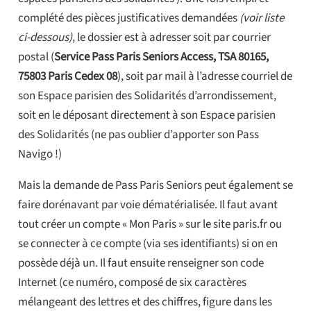
complété des pièces justificatives demandées
(voir liste
ci-dessous)
, le dossier est à adresser soit par courrier
postal (
Service Pass Paris Seniors Access, TSA 80165,
75803 Paris Cedex 08
), soit par mail à l’adresse courriel de
son Espace parisien des Solidarités d’arrondissement,
soit en le déposant directement à son Espace parisien
des Solidarités (ne pas oublier d’apporter son Pass
Navigo !)
Mais la demande de Pass Paris Seniors peut également se
faire dorénavant par voie dématérialisée. Il faut avant
tout créer un compte « Mon Paris » sur le site paris.fr ou
se connecter à ce compte (via ses identifiants) si on en
possède déjà un. Il faut ensuite renseigner son code
Internet (ce numéro, composé de six caractères
mélangeant des lettres et des chiffres, figure dans les