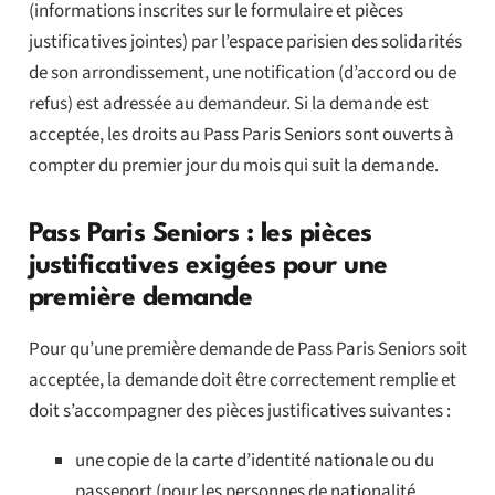
(informations inscrites sur le formulaire et pièces
justificatives jointes) par l’espace parisien des solidarités
de son arrondissement, une notification (d’accord ou de
refus) est adressée au demandeur. Si la demande est
acceptée, les droits au Pass Paris Seniors sont ouverts à
compter du premier jour du mois qui suit la demande.
Pass Paris Seniors : les pièces
justificatives exigées pour une
première demande
Pour qu’une première demande de Pass Paris Seniors soit
acceptée, la demande doit être correctement remplie et
doit s’accompagner des pièces justificatives suivantes :
une copie de la carte d’identité nationale ou du
passeport (pour les personnes de nationalité