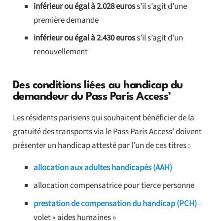
inférieur ou égal à 2.028 euros
s’il s’agit d’une
première demande
inférieur ou égal à 2.430 euros
s’il s’agit d’un
renouvellement
Des conditions liées au handicap du
demandeur du Pass Paris Access’
Les résidents parisiens qui souhaitent bénéficier de la
gratuité des transports via le Pass Paris Access’ doivent
présenter un handicap attesté par l’un de ces titres :
allocation aux adultes handicapés (AAH)
allocation compensatrice pour tierce personne
prestation de compensation du handicap (PCH)
–
volet « aides humaines »