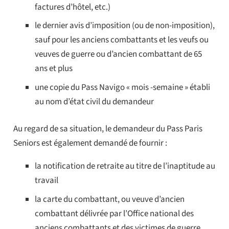
factures d’hôtel, etc.)
le dernier avis d’imposition (ou de non-imposition),
sauf pour les anciens combattants et les veufs ou
veuves de guerre ou d’ancien combattant de 65
ans et plus
une copie du Pass Navigo « mois -semaine » établi
au nom d’état civil du demandeur
Au regard de sa situation, le demandeur du Pass Paris
Seniors est également demandé de fournir :
la notification de retraite au titre de l’inaptitude au
travail
la carte du combattant, ou veuve d’ancien
combattant délivrée par l’Office national des
anciens combattants et des victimes de guerre