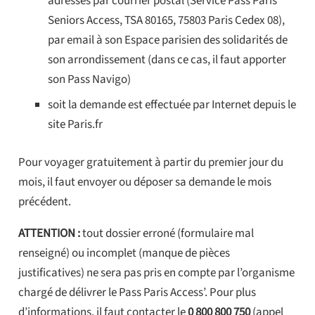
adressés par courrier postal (Service Pass Paris
Seniors Access, TSA 80165, 75803 Paris Cedex 08),
par email à son Espace parisien des solidarités de
son arrondissement (dans ce cas, il faut apporter
son Pass Navigo)
soit la demande est effectuée par Internet depuis le
site Paris.fr
Pour voyager gratuitement à partir du premier jour du
mois, il faut envoyer ou déposer sa demande le mois
précédent.
ATTENTION :
tout dossier erroné (formulaire mal
renseigné) ou incomplet (manque de pièces
justificatives) ne sera pas pris en compte par l’organisme
chargé de délivrer le Pass Paris Access’. Pour plus
d’informations, il faut contacter le
0 800 800 750
(appel