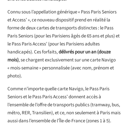
Connu sous l’appellation générique « Pass Paris Seniors
et Access’ », ce nouveau dispositif prend en réalité la
forme de deux cartes de transports distinctes : le Pass
Paris Seniors (pour les Parisiens âgés de 65 ans et plus) et
le Pass Paris Access’ (pour les Parisiens adultes
handicapés). Ces forfaits,
délivrés pour un an (douze
mois)
, se chargent exclusivement sur une carte Navigo
« mois-semaine » personnalisée (avec nom, prénom et
photo).
Comme n’importe quelle carte Navigo, le Pass Paris
Seniors et le Pass Paris Access’ donnent accès à
l’ensemble de l’offre de transports publics (tramway, bus,
métro, RER, Transilien), et ce, non seulement à Paris mais
aussi dans l’ensemble de l’Île-de-France (zones 1 à 5).