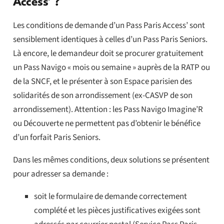
Access’ ?
Les conditions de demande d’un Pass Paris Access’ sont
sensiblement identiques à celles d’un Pass Paris Seniors.
Là encore, le demandeur doit se procurer gratuitement
un Pass Navigo « mois ou semaine » auprès de la RATP ou
de la SNCF, et le présenter à son
Espace parisien des
solidarités de son arrondissement (ex-CASVP de son
arrondissement)
. Attention : les Pass Navigo Imagine’R
ou Découverte ne permettent pas d’obtenir le bénéfice
d’un forfait Paris Seniors.
Dans les mêmes conditions, deux solutions se présentent
pour adresser sa demande :
soit le formulaire de demande correctement
complété et les pièces justificatives exigées sont