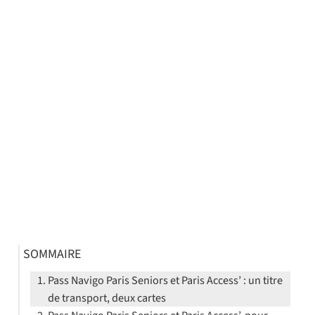
SOMMAIRE
Pass Navigo Paris Seniors et Paris Access’ : un titre
de transport, deux cartes