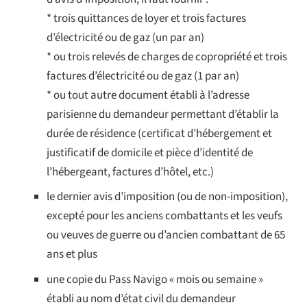
* trois quittances de loyer et trois factures
d’électricité ou de gaz (un par an)
* ou trois relevés de charges de copropriété et trois
factures d’électricité ou de gaz (1 par an)
* ou tout autre document établi à l’adresse
parisienne du demandeur permettant d’établir la
durée de résidence (certificat d’hébergement et
justificatif de domicile et pièce d’identité de
l’hébergeant, factures d’hôtel, etc.)
le dernier avis d’imposition (ou de non-imposition),
excepté pour les anciens combattants et les veufs
ou veuves de guerre ou d’ancien combattant de 65
ans et plus
une copie du Pass Navigo « mois ou semaine »
établi au nom d’état civil du demandeur