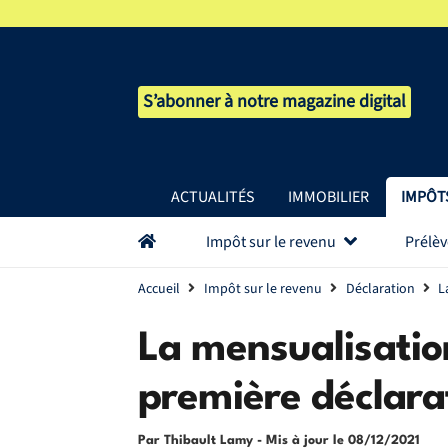
S’abonner à notre magazine digital
ACTUALITÉS
IMMOBILIER
IMPÔT
Impôt sur le revenu
Prélè
Accueil
Impôt sur le revenu
Déclaration
L
La mensualisation
première déclara
Par Thibault Lamy
- Mis à jour le
08/12/2021