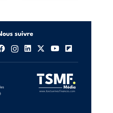
Nous suivre
les
é