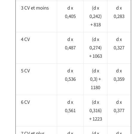
3 CV et moins
d x
(d x
d x
0,405
0,242)
0,283
+ 818
4 CV
d x
(d x
d x
0,487
0,274)
0,327
+ 1063
5 CV
d x
(d x
d x
0,536
0,3) +
0,359
1180
6 CV
d x
(d x
d x
0,561
0,316)
0,377
+ 1223
7 CV et plus
d x
(d x
d x