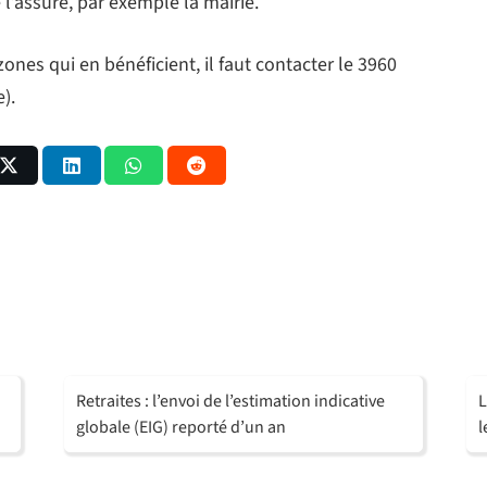
 l’assuré, par exemple la mairie.
zones qui en bénéficient, il faut contacter le 3960
).
Retraites : l’envoi de l’estimation indicative
L
globale (EIG) reporté d’un an
l