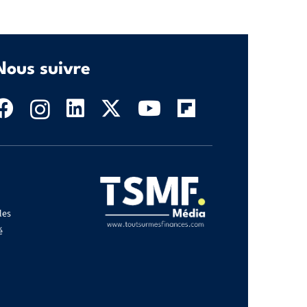
Nous suivre
les
é