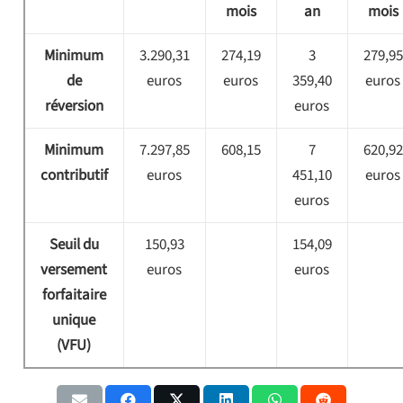
mois
an
mois
Minimum
3.290,31
274,19
3
279,95
de
euros
euros
359,40
euros
réversion
euros
Minimum
7.297,85
608,15
7
620,92
contributif
euros
451,10
euros
euros
Seuil du
150,93
154,09
versement
euros
euros
forfaitaire
unique
(VFU)