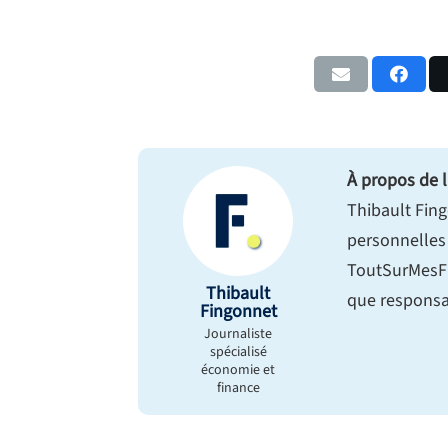
À propos de l
Thibault Fing
personnelles 
ToutSurMesFi
Thibault
que responsab
Fingonnet
Journaliste
spécialisé
économie et
finance