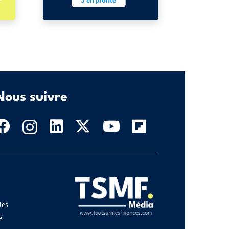
Nous suivre
les
é