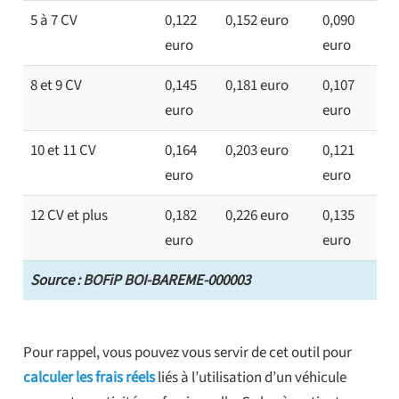
5 à 7 CV
0,122
0,152 euro
0,090
euro
euro
8 et 9 CV
0,145
0,181 euro
0,107
euro
euro
10 et 11 CV
0,164
0,203 euro
0,121
euro
euro
12 CV et plus
0,182
0,226 euro
0,135
euro
euro
Source : BOFiP BOI-BAREME-000003
Pour rappel, vous pouvez vous servir de cet outil pour
calculer les frais réels
liés à l’utilisation d’un véhicule