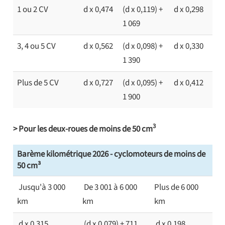
1 ou 2 CV
d x 0,474
(d x 0,119) +
d x 0,298
1 069
3, 4 ou 5 CV
d x 0,562
(d x 0,098) +
d x 0,330
1 390
Plus de 5 CV
d x 0,727
(d x 0,095) +
d x 0,412
1 900
3
> Pour les deux-roues de moins de 50 cm
Barème kilométrique 2026 - cyclomoteurs de moins de
50 cm³
Jusqu'à 3 000
De 3 001 à 6 000
Plus de 6 000
km
km
km
d x 0,315
(d x 0,079) + 711
d x 0,198