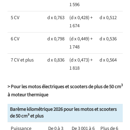
1 596
5 CV
d x 0,763
(d x 0,428) +
d x 0,512
1 674
6 CV
d x 0,798
(d x 0,449) +
d x 0,536
1 748
7 CV et plus
d x 0,836
(d x 0,473) +
d x 0,564
1 818
3
> Pour les motos électriques et scooters de plus de 50 cm
à moteur thermique
Barème kilométrique 2026 pour les motos et scooters
de 50 cm³ et plus
Puissance
De 0 à 3
De 3 001 à 6
Plus de 6