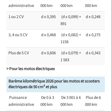
administrative
000 km
000 km
000 km
1 ou 2 CV
d x 0,395
(d x 0,099) +
d x 0,248
891
3, 4 ou 5 CV
d x 0,468
(d x 0,082) +
d x 0,275
1158
Plus de 5 CV
d x 0,606
(d x 0,079) +
d x 0,343
1 583
> Pour les motos électriques
Barème kilométrique 2026 pour les motos et scooters
électriques de 50 cm³ et plus
Puissance
De 0 à 3
De 3 001 à 6
Plus de 6
administrative
000 km
000 km
000 km