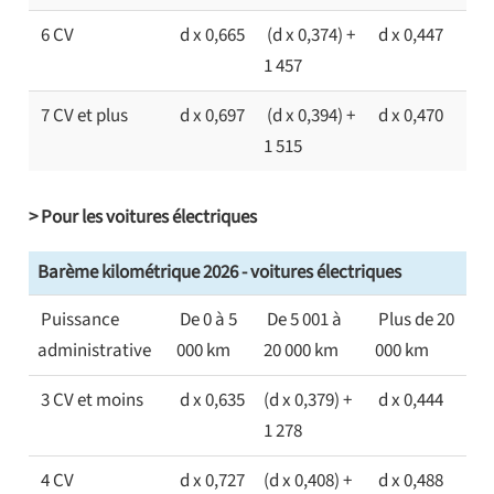
6 CV
d x 0,665
(d x 0,374) +
d x 0,447
1 457
7 CV et plus
d x 0,697
(d x 0,394) +
d x 0,470
1 515
> Pour les voitures électriques
Barème kilométrique 2026 - voitures électriques
Puissance
De 0 à 5
De 5 001 à
Plus de 20
administrative
000 km
20 000 km
000 km
3 CV et moins
d x 0,635
(d x 0,379) +
d x 0,444
1 278
4 CV
d x 0,727
(d x 0,408) +
d x 0,488