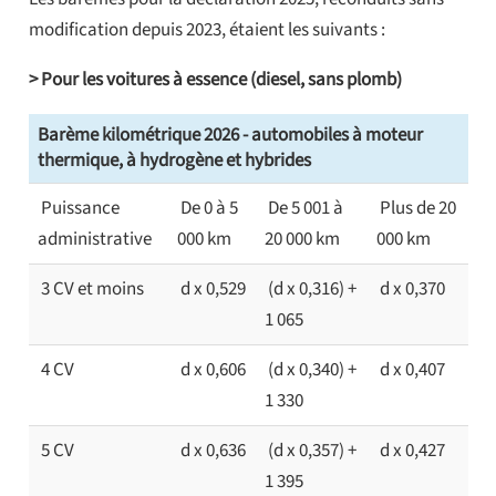
modification depuis 2023, étaient les suivants :
> Pour les voitures à essence (diesel, sans plomb)
Barème kilométrique 2026 - automobiles à moteur
thermique, à hydrogène et hybrides
Puissance
De 0 à 5
De 5 001 à
Plus de 20
administrative
000 km
20 000 km
000 km
3 CV et moins
d x 0,529
(d x 0,316) +
d x 0,370
1 065
4 CV
d x 0,606
(d x 0,340) +
d x 0,407
1 330
5 CV
d x 0,636
(d x 0,357) +
d x 0,427
1 395