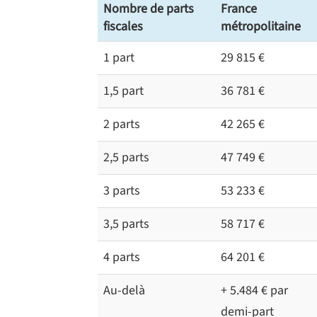
Nombre de parts
France
fiscales
métropolitaine
1 part
29 815 €
1,5 part
36 781 €
2 parts
42 265 €
2,5 parts
47 749 €
3 parts
53 233 €
3,5 parts
58 717 €
4 parts
64 201 €
Au-delà
+ 5.484 € par
demi-part