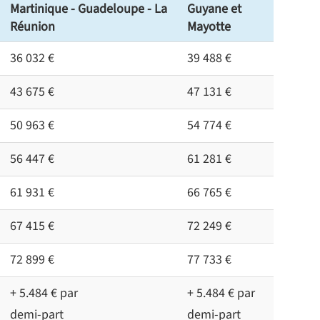
Martinique - Guadeloupe - La
Guyane et
Réunion
Mayotte
36 032 €
39 488 €
43 675 €
47 131 €
50 963 €
54 774 €
56 447 €
61 281 €
61 931 €
66 765 €
67 415 €
72 249 €
72 899 €
77 733 €
+ 5.484 € par
+ 5.484 € par
demi-part
demi-part