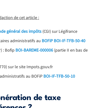
action de cet article :
code général des impôts
(CGI) sur Légifrance
aires administratifs au
BOFiP BOI-IF-TFB-50-40
) : Bofip
BOI-BAREME-000006
(partie II en bas de
70) sur le site Impots.gouv.fr
 administratifs au BOFiP
BOI-IF-TFB-50-10
nération de taxe
férences ?