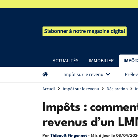
S’abonner à notre magazine digital
ACTUALITÉS
IMMOBILIER
IMPÔT
Impôt sur le revenu
Prélè
Accueil
Impôt sur le revenu
Déclaration
I
Impôts : comment
revenus d’un LM
Par
Thibault Fingonnet
- Mis à jour le
08/04/202