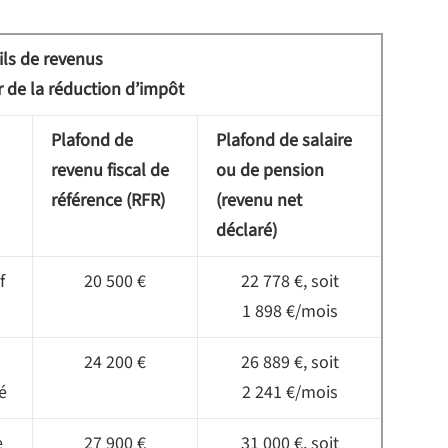
ils de revenus
r de la réduction d’impôt
Plafond de
Plafond de salaire
revenu fiscal de
ou de pension
référence (RFR)
(revenu net
déclaré)
f
20 500 €
22 778 €, soit
1 898 €/mois
24 200 €
26 889 €, soit
té
2 241 €/mois
e
27 900 €
31 000 €, soit