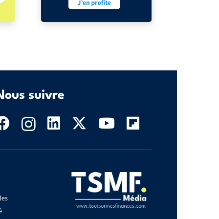
Nous suivre
les
é