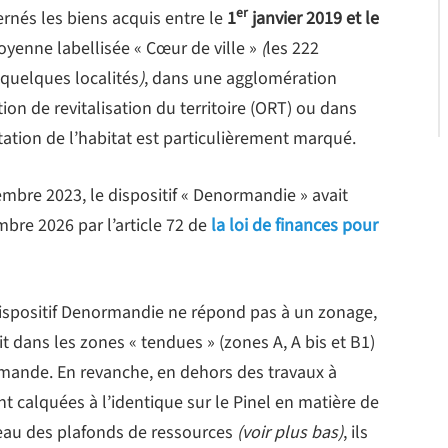
er
nés les biens acquis entre le
1
janvier 2019 et le
oyenne labellisée « Cœur de ville »
(
les 222
 quelques localités
)
, dans une agglomération
ion de revitalisation du territoire (ORT) ou dans
tion de l’habitat est particulièrement marqué.
cembre 2023, le dispositif « Denormandie » avait
bre 2026 par l’article 72 de
la loi de finances pour
 dispositif Denormandie ne répond pas à un zonage,
t dans les zones « tendues » (zones A, A bis et B1)
demande. En revanche, en dehors des travaux à
nt calquées à l’identique sur le Pinel en matière de
veau des plafonds de ressources
(voir plus bas)
, ils