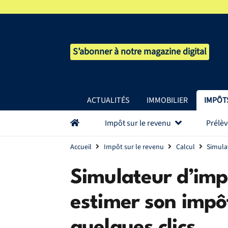
S’abonner à notre magazine digital
ACTUALITÉS
IMMOBILIER
IMPÔT
Impôt sur le revenu
Prélè
Accueil
Impôt sur le revenu
Calcul
Simula
Simulateur d’im
estimer son impô