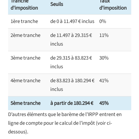
Tranche
Taux
Seuils
d'imposition
d'imposition
1ère tranche
de 0 à 11.497 € inclus
0%
2ème tranche
de 11.497 à 29.315 €
11%
inclus
3ème tranche
de 29.315 à 83.823 €
30%
inclus
4ème tranche
de 83.823 à 180.294 €
41%
inclus
5ème tranche
à partir de 180.294 €
45%
D’autres éléments que le barème de l’IRPP entrent en
ligne de compte pour le calcul de l’impôt (voir ci-
dessous).