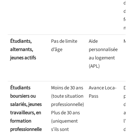
deux
de
form
max
Étudiants,
Pas de limite
Aide
Mens
alternants,
d’âge
personnalisée
jeunes actifs
au logement
(APL)
Étudiants
Moins de 30 ans
Avance Loca-
Dem
boursiers ou
(toute situation
Pass
plus
salariés, jeunes
professionnelle)
deux
travailleurs, en
Plus de 30 ans
aprè
formation
(uniquement
l’arr
professionnelle
s'ils sont
dans