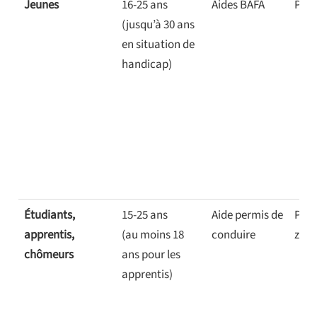
Jeunes
16-25 ans
Aides BAFA
Ponc
(jusqu’à 30 ans
en situation de
handicap)
Étudiants,
15-25 ans
Aide permis de
Prêt
apprentis,
(au moins 18
conduire
zéro
chômeurs
ans pour les
apprentis)