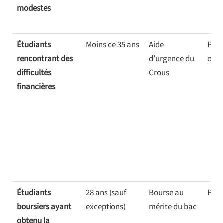
modestes
Étudiants
Moins de 35 ans
Aide
Ponc
rencontrant des
d’urgence du
ou a
difficultés
Crous
financières
Étudiants
28 ans (sauf
Bourse au
Ponc
boursiers ayant
exceptions)
mérite du bac
obtenu la