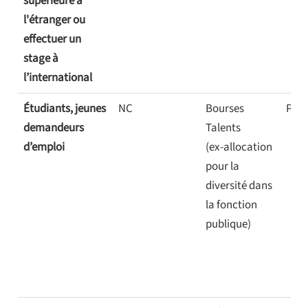
supérieure à
l'étranger ou
effectuer un
stage à
l’international
Étudiants, jeunes
NC
Bourses
Ponc
demandeurs
Talents
d’emploi
(ex-allocation
pour la
diversité dans
la fonction
publique)