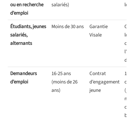
ou en recherche
salariés)
log
d’emploi
Étudiants, jeunes
Moins de 30 ans
Garantie
Caut
salariés,
Visale
loca
alternants
couv
l’en
du b
Demandeurs
16-25 ans
Contrat
12 m
d’emploi
(moins de 26
d’engagement
cons
ans)
jeune
(jus
moi
cons
beso