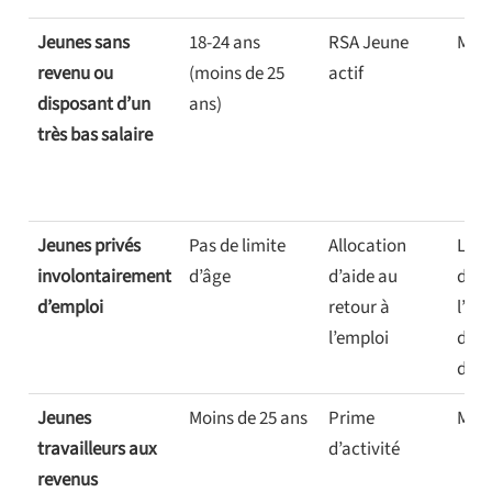
Jeunes sans
18-24 ans
RSA Jeune
Mens
revenu ou
(moins de 25
actif
disposant d’un
ans)
très bas salaire
Jeunes privés
Pas de limite
Allocation
La d
involontairement
d’âge
d’aide au
dépe
d’emploi
retour à
l’âge
l’emploi
duré
d’aff
Jeunes
Moins de 25 ans
Prime
Mens
travailleurs aux
d’activité
revenus