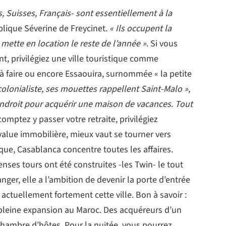
s, Suisses, Français- sont essentiellement à la
xplique Séverine de Freycinet.
« Ils occupent la
mette en location le reste de l’année »
. Si vous
t, privilégiez une ville touristique comme
à faire ou encore Essaouira, surnommée « la petite
colonialiste, ses mouettes rappellent Saint-Malo »
,
endroit pour acquérir une maison de vacances. Tout
 comptez y passer votre retraite, privilégiez
value immobilière, mieux vaut se tourner vers
ue, Casablanca concentre toutes les affaires.
ses tours ont été construites -les Twin- le tout
ger, elle a l’ambition de devenir la porte d’entrée
ctuellement fortement cette ville. Bon à savoir :
pleine expansion au Maroc. Des acquéreurs d’un
 chambre d’hôtes. Pour la nuitée, vous pourrez