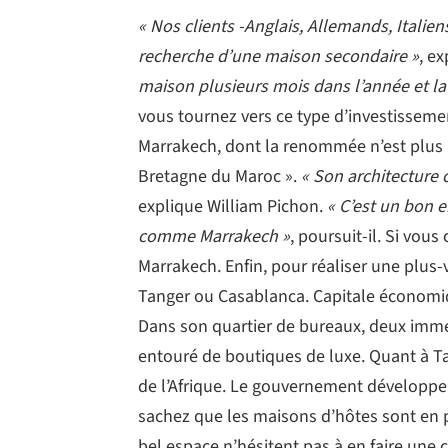
« Nos clients -Anglais, Allemands, Italien
recherche d’une maison secondaire »
, e
maison plusieurs mois dans l’année et la 
vous tournez vers ce type d’investissemen
Marrakech, dont la renommée n’est plus 
Bretagne du Maroc ».
« Son architecture 
explique William Pichon.
« C’est un bon 
comme Marrakech »
, poursuit-il. Si vous
Marrakech. Enfin, pour réaliser une plus-
Tanger ou Casablanca. Capitale économiq
Dans son quartier de bureaux, deux immen
entouré de boutiques de luxe. Quant à Tan
de l’Afrique. Le gouvernement développe a
sachez que les maisons d’hôtes sont en 
bel espace n’hésitent pas à en faire une