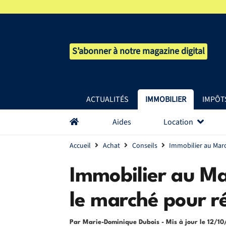
S’abonner à notre magazine digital
ACTUALITÉS
IMMOBILIER
IMPÔT
Aides
Location
Accueil
Achat
Conseils
Immobilier au Maro
Immobilier au Ma
le marché pour r
Par Marie-Dominique Dubois
- Mis à jour le
12/10