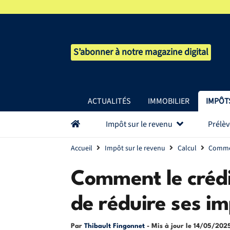
S’abonner à notre magazine digital
ACTUALITÉS
IMMOBILIER
IMPÔT
Impôt sur le revenu
Prélè
Accueil
Impôt sur le revenu
Calcul
Commen
Comment le crédi
de réduire ses i
Par
Thibault Fingonnet
- Mis à jour le
14/05/202