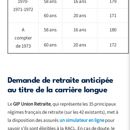
1970-
58 ans
16 ans
179
1971-1972
60 ans
20 ans
171
A
58 ans
16 ans
180
compter
60 ans
20 ans
172
de 1973
Demande de retraite anticipée
au titre de la carrière longue
Le
GIP Union Retraite
, qui représente les 35 principaux
régimes français de retraite (sur les 42 existants), met à
la disposition des assurés
un simulateur en ligne
pour
savoir s’ils sont éligibles à la RACL. En cas de doute, le