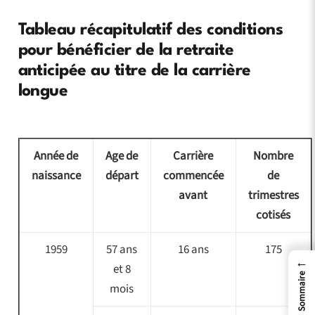
Tableau récapitulatif des conditions
pour bénéficier de la retraite
anticipée au titre de la carrière
longue
Année de
Age de
Carrière
Nombre
naissance
départ
commencée
de
avant
trimestres
cotisés
1959
57 ans
16 ans
175
←
et 8
Sommaire
mois