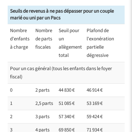
Seuils de revenus à ne pas dépasser pour un couple
marié ou uni par un Pacs
Nombre
Nombre
Seuil pour
Plafond de
d'enfants
de parts
un
l'exonération
à charge
fiscales
allègement
partielle
total
dégressive
Pour un cas général (tous les enfants dans le foyer
fiscal)
0
2 parts
44 830 €
46 914 €
1
2,5 parts
51 085 €
53 169 €
2
3 parts
57 340 €
59 424 €
3
4 parts
69 850 €
71 934 €