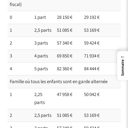
fiscal)
0
1 part
28 150 €
29 192 €
1
2,5 parts
51 085 €
53 169 €
2
3 parts
57 340 €
59 424 €
3
4 parts
69 850 €
71 934 €
←
Sommaire
4
5 parts
82 360 €
84 444 €
Famille où tous les enfants sont en garde alternée
1
2,25
47 958 €
50 042 €
parts
2
2,5 parts
51 085 €
53 169 €