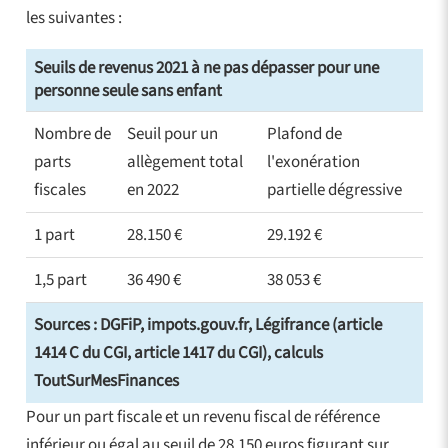
les suivantes :
Seuils de revenus 2021 à ne pas dépasser pour une
personne seule sans enfant
Nombre de
Seuil pour un
Plafond de
parts
allègement total
l'exonération
fiscales
en 2022
partielle dégressive
1 part
28.150 €
29.192 €
1,5 part
36 490 €
38 053 €
Sources : DGFiP, impots.gouv.fr, Légifrance (article
1414 C du CGI, article 1417 du CGI), calculs
ToutSurMesFinances
Pour un part fiscale et un revenu fiscal de référence
inférieur ou égal au seuil de 28.150 euros figurant sur