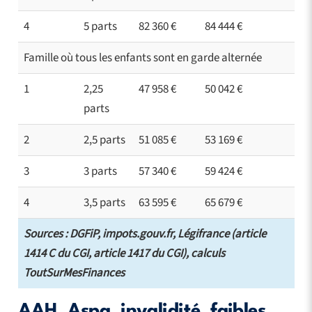
4
5 parts
82 360 €
84 444 €
Famille où tous les enfants sont en garde alternée
1
2,25
47 958 €
50 042 €
parts
2
2,5 parts
51 085 €
53 169 €
3
3 parts
57 340 €
59 424 €
4
3,5 parts
63 595 €
65 679 €
Sources : DGFiP, impots.gouv.fr, Légifrance (article
1414 C du CGI, article 1417 du CGI), calculs
ToutSurMesFinances
AAH, Aspa, invalidité, faibles