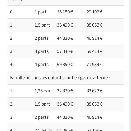
0
1 part
28 150 €
29 192 €
1
1,5 part
36 490 €
38 053 €
2
2 parts
44 830 €
46 914 €
3
3 parts
57 340 €
59 424 €
4
4 parts
69 850 €
71 934 €
Famille où tous les enfants sont en garde alternée
1
1,25 part
32 320 €
33 623 €
2
1,5 part
36 490 €
38 053 €
3
2 parts
44 830 €
46 914 €
4
2,5 parts
51 085 €
53 169 €