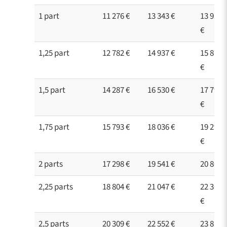
1 part
11 276 €
13 343 €
13 950
€
1,25 part
12 782 €
14 937 €
15 870
€
1,5 part
14 287 €
16 530 €
17 790
€
1,75 part
15 793 €
18 036 €
19 296
€
2 parts
17 298 €
19 541 €
20 801€
2,25 parts
18 804 €
21 047 €
22 307
€
2,5 parts
20 309 €
22 552 €
23 812