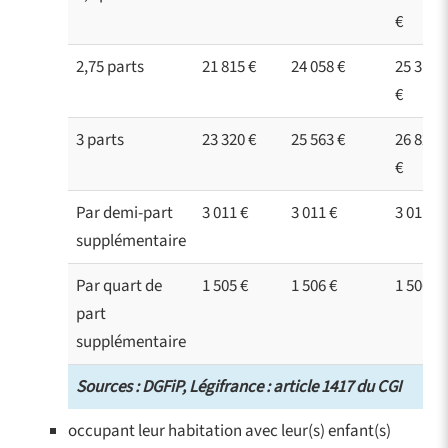
€
2,75 parts
21 815 €
24 058 €
25 318
€
3 parts
23 320 €
25 563 €
26 823
€
Par demi-part
3 011 €
3 011 €
3 011 €
supplémentaire
Par quart de
1 505 €
1 506 €
1 506 €
part
supplémentaire
Sources : DGFiP, Légifrance : article 1417 du CGI
occupant leur habitation avec leur(s) enfant(s)