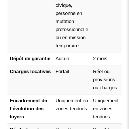
civique,
personne en
mutation
professionnelle
ou en mission
temporaire
Dépôt de garantie
Aucun
2 mois
L
Charges locatives
Forfait
Réel ou
F
provisions
ou charges
Encadrement de
Uniquement en
Uniquement
N
l’évolution des
zones tendues
en zones
loyers
tendues