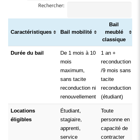
Rechercher:
Bail
Caractéristiques
Bail mobilité
meublé
classique
Durée du bail
De 1 mois à 10
1 an +
D
mois
reconduction
c
maximum,
/
9 mois sans
(
sans tacite
tacite
d
reconduction ni
reconduction
renouvellement
(étudiant)
Locations
Étudiant,
Toute
T
éligibles
stagiaire,
personne en
e
apprenti,
capacité de
c
service
contracter