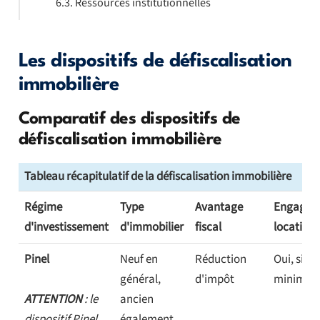
Ressources institutionnelles
Les dispositifs de défiscalisation
immobilière
Comparatif des dispositifs de
défiscalisation immobilière
Tableau récapitulatif de la défiscalisation immobilière
Régime
Type
Avantage
Engagem
d'investissement
d'immobilier
fiscal
location
Pinel
Neuf en
Réduction
Oui, six a
général,
d'impôt
minimu
ATTENTION
: le
ancien
dispositif Pinel
également