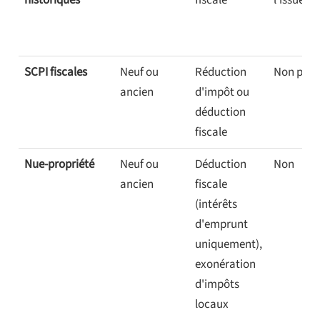
historiques
fiscale
l'issue d
SCPI fiscales
Neuf ou
Réduction
Non pert
ancien
d'impôt ou
déduction
fiscale
Nue-propriété
Neuf ou
Déduction
Non
ancien
fiscale
(intérêts
d'emprunt
uniquement),
exonération
d'impôts
locaux