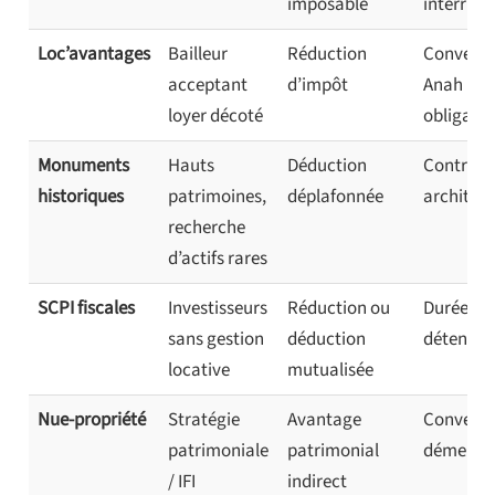
imposable
interrupt
Loc’avantages
Bailleur
Réduction
Conventi
acceptant
d’impôt
Anah
loyer décoté
obligatoi
Monuments
Hauts
Déduction
Contrain
historiques
patrimoines,
déplafonnée
architect
recherche
d’actifs rares
SCPI fiscales
Investisseurs
Réduction ou
Durée de
sans gestion
déduction
détentio
locative
mutualisée
Nue-propriété
Stratégie
Avantage
Conventi
patrimoniale
patrimonial
démemb
/ IFI
indirect