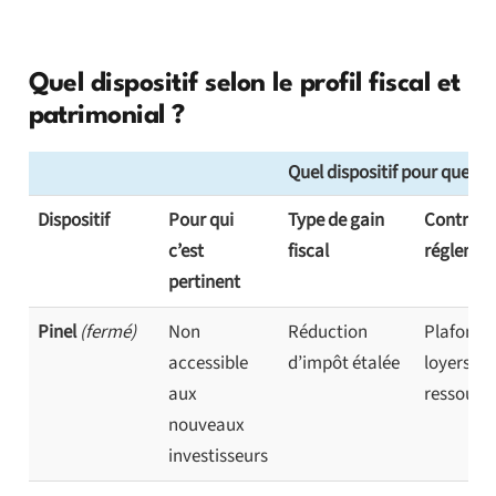
Quel dispositif selon le profil fiscal et
patrimonial ?
Quel dispositif pour quel pro
Dispositif
Pour qui
Type de gain
Contrain
c’est
fiscal
réglemen
pertinent
Pinel
(fermé)
Non
Réduction
Plafonds
accessible
d’impôt étalée
loyers et
aux
ressourc
nouveaux
investisseurs