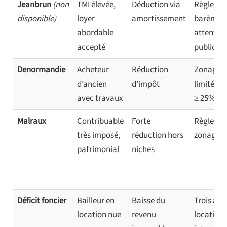
Jeanbrun
(non
TMI élevée,
Déduction via
Règles et
disponible)
loyer
amortissement
barèmes 
abordable
attente d
accepté
publicati
Denormandie
Acheteur
Réduction
Zonage él
d’ancien
d’impôt
limité + 
avec travaux
≥ 25%
Malraux
Contribuable
Forte
Règles st
très imposé,
réduction hors
zonage li
patrimonial
niches
Déficit foncier
Bailleur en
Baisse du
Trois ans
location nue
revenu
location 