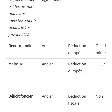
est fermé aux
nouveaux
investissements
depuis le 1er
janvier 2025
Denormandie
Ancien
Réduction
Oui, six a
d'impôt
minimu
Malraux
Ancien
Réduction
Oui, neuf
d'impôt
Déficit foncier
Ancien
Déduction
Non
fiscale